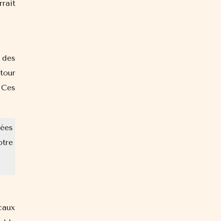
rait
 des
tour
 Ces
iées
otre
caux