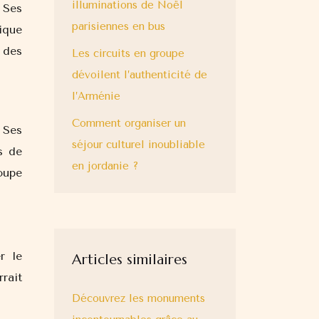
illuminations de Noël
 Ses
parisiennes en bus
ique
 des
Les circuits en groupe
dévoilent l’authenticité de
l’Arménie
Comment organiser un
 Ses
séjour culturel inoubliable
s de
en jordanie ?
oupe
r le
Articles similaires
rait
Découvrez les monuments