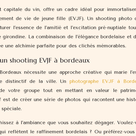
t capitale du vin, offre un cadre idéal pour immortaliser
ement de vie de jeune fille (EVJF). Un shooting photo 
rer l’essence de l’amitié et l’excitation pré-nuptiale tou
é girondine. La combinaison de l’élégance bordelaise et d
ée une alchimie parfaite pour des clichés mémorables.
d’un shooting EVJF à bordeaux
Bordeaux nécessite une approche créative qui marie l’es
e distinctif de la ville. Un
photographe EVJF à Bord
 de votre groupe tout en mettant en valeur le patrim
if est de créer une série de photos qui racontent une hist
 spéciale.
chissez à l’ambiance que vous souhaitez dégager. Voulez-
ui reflètent le raffinement bordelais ? Ou préférez-vous