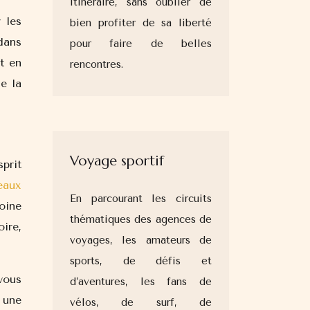
itinéraire, sans oublier de
 les
bien profiter de sa liberté
dans
pour faire de belles
t en
rencontres.
e la
Voyage sportif
prit
eaux
En parcourant les circuits
oine
thématiques des agences de
oire,
voyages, les amateurs de
sports, de défis et
vous
d’aventures, les fans de
 une
vélos, de surf, de