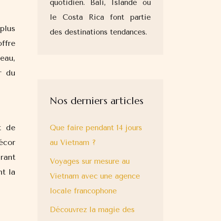
quotidien. Bali, Islande ou
le Costa Rica font partie
plus
des destinations tendances.
ffre
eau,
r du
Nos derniers articles
t de
Que faire pendant 14 jours
écor
au Vietnam ?
rant
Voyages sur mesure au
nt la
Vietnam avec une agence
locale francophone
Découvrez la magie des