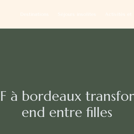
Destinations
Séjours insolites
Activités et 
JF à bordeaux transfo
end entre filles