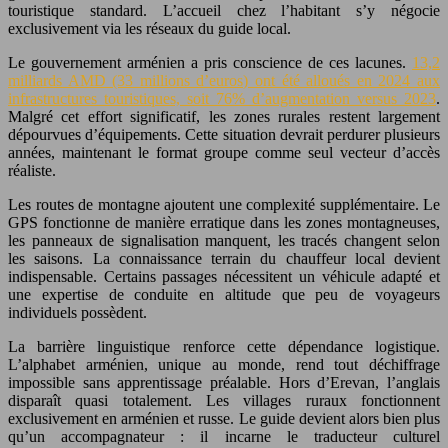
touristique standard. L’accueil chez l’habitant s’y négocie
exclusivement via les réseaux du guide local.
Le gouvernement arménien a pris conscience de ces lacunes.
13,2
milliards AMD (33 millions d’euros) ont été alloués en 2024 aux
infrastructures touristiques, soit 76% d’augmentation versus 2023
.
Malgré cet effort significatif, les zones rurales restent largement
dépourvues d’équipements. Cette situation devrait perdurer plusieurs
années, maintenant le format groupe comme seul vecteur d’accès
réaliste.
Les routes de montagne ajoutent une complexité supplémentaire. Le
GPS fonctionne de manière erratique dans les zones montagneuses,
les panneaux de signalisation manquent, les tracés changent selon
les saisons. La connaissance terrain du chauffeur local devient
indispensable. Certains passages nécessitent un véhicule adapté et
une expertise de conduite en altitude que peu de voyageurs
individuels possèdent.
La barrière linguistique renforce cette dépendance logistique.
L’alphabet arménien, unique au monde, rend tout déchiffrage
impossible sans apprentissage préalable. Hors d’Erevan, l’anglais
disparaît quasi totalement. Les villages ruraux fonctionnent
exclusivement en arménien et russe. Le guide devient alors bien plus
qu’un accompagnateur : il incarne le traducteur culturel