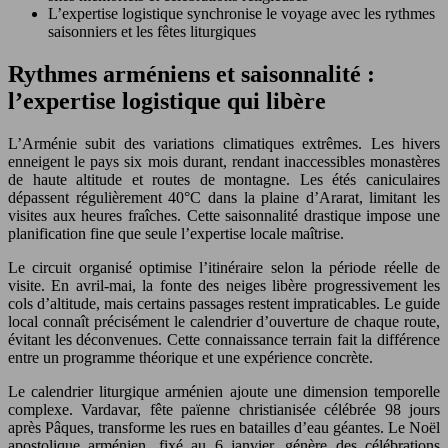
L’expertise logistique synchronise le voyage avec les rythmes
saisonniers et les fêtes liturgiques
Rythmes arméniens et saisonnalité :
l’expertise logistique qui libère
L’Arménie subit des variations climatiques extrêmes. Les hivers
enneigent le pays six mois durant, rendant inaccessibles monastères
de haute altitude et routes de montagne. Les étés caniculaires
dépassent régulièrement 40°C dans la plaine d’Ararat, limitant les
visites aux heures fraîches. Cette saisonnalité drastique impose une
planification fine que seule l’expertise locale maîtrise.
Le circuit organisé optimise l’itinéraire selon la période réelle de
visite. En avril-mai, la fonte des neiges libère progressivement les
cols d’altitude, mais certains passages restent impraticables. Le guide
local connaît précisément le calendrier d’ouverture de chaque route,
évitant les déconvenues. Cette connaissance terrain fait la différence
entre un programme théorique et une expérience concrète.
Le calendrier liturgique arménien ajoute une dimension temporelle
complexe. Vardavar, fête païenne christianisée célébrée 98 jours
après Pâques, transforme les rues en batailles d’eau géantes. Le Noël
apostolique arménien, fixé au 6 janvier, génère des célébrations