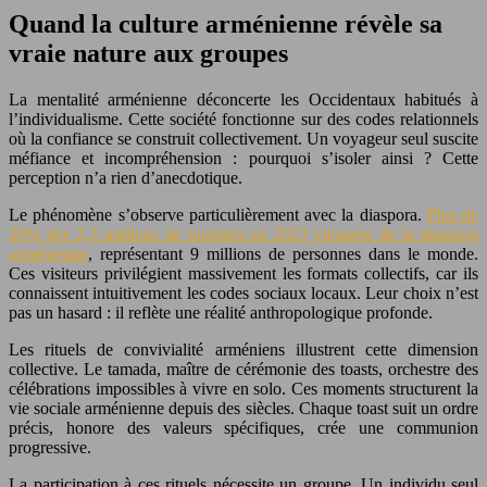
Quand la culture arménienne révèle sa
vraie nature aux groupes
La mentalité arménienne déconcerte les Occidentaux habitués à
l’individualisme. Cette société fonctionne sur des codes relationnels
où la confiance se construit collectivement. Un voyageur seul suscite
méfiance et incompréhension : pourquoi s’isoler ainsi ? Cette
perception n’a rien d’anecdotique.
Le phénomène s’observe particulièrement avec la diaspora.
Plus de
20% des 2,3 millions de touristes en 2023 viennent de la diaspora
arménienne
, représentant 9 millions de personnes dans le monde.
Ces visiteurs privilégient massivement les formats collectifs, car ils
connaissent intuitivement les codes sociaux locaux. Leur choix n’est
pas un hasard : il reflète une réalité anthropologique profonde.
Les rituels de convivialité arméniens illustrent cette dimension
collective. Le tamada, maître de cérémonie des toasts, orchestre des
célébrations impossibles à vivre en solo. Ces moments structurent la
vie sociale arménienne depuis des siècles. Chaque toast suit un ordre
précis, honore des valeurs spécifiques, crée une communion
progressive.
La participation à ces rituels nécessite un groupe. Un individu seul