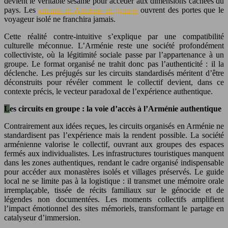
devient le véritable sésame pour accéder aux dimensions cachées du
pays. Les
circuits en Arménie en groupe
ouvrent des portes que le
voyageur isolé ne franchira jamais.
Cette réalité contre-intuitive s’explique par une compatibilité
culturelle méconnue. L’Arménie reste une société profondément
collectiviste, où la légitimité sociale passe par l’appartenance à un
groupe. Le format organisé ne trahit donc pas l’authenticité : il la
déclenche. Les préjugés sur les circuits standardisés méritent d’être
déconstruits pour révéler comment le collectif devient, dans ce
contexte précis, le vecteur paradoxal de l’expérience authentique.
Les circuits en groupe : la voie d’accès à l’Arménie authentique
Contrairement aux idées reçues, les circuits organisés en Arménie ne
standardisent pas l’expérience mais la rendent possible. La société
arménienne valorise le collectif, ouvrant aux groupes des espaces
fermés aux individualistes. Les infrastructures touristiques manquent
dans les zones authentiques, rendant le cadre organisé indispensable
pour accéder aux monastères isolés et villages préservés. Le guide
local ne se limite pas à la logistique : il transmet une mémoire orale
irremplaçable, tissée de récits familiaux sur le génocide et de
légendes non documentées. Les moments collectifs amplifient
l’impact émotionnel des sites mémoriels, transformant le partage en
catalyseur d’immersion.