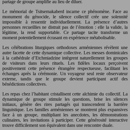
partage de groupe amplifie au lieu de diluer.
Le mémorial de Tsitsernakaberd incarne ce phénomène. Face au
monument du génocide, le silence collectif crée une solennité
impossible à ressentir individuellement. La présence d’autres
personnes recueillies ne distrait pas de l’émotion : elle la valide, la
légitime, la rend supportable. Ce partage tacite transforme un
moment potentiellement écrasant en expérience métabolisable.
Les célébrations liturgiques orthodoxes arméniennes révèlent une
autre facette de cette dynamique collective. Les messes dominicales
à la cathédrale d’Etchmiadzine intègrent naturellement les groupes
de visiteurs dans leurs rituels. Les fidèles locaux perçoivent
positivement cette présence étrangère respectueuse, facilitant les
échanges après la cérémonie. Un voyageur seul reste observateur
externe, tandis que le groupe devient participant actif des
bénédictions collectives.
Les repas chez l’habitant cristallisent cette alchimie du collectif. La
dynamique de groupe stimule les questions, brise les silences
initiaux, génère des rires partagés qui transcendent la barrière
linguistique. Les familles arméniennes se montrent plus expansives
face à un groupe, multipliant les anecdotes, les démonstrations
culinaires, les invitations à participer. Cette générosité interactive
trouve difficilement son équivalent dans une rencontre duale.