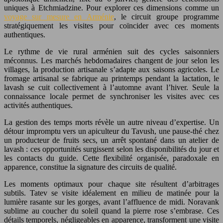
uniques à Etchmiadzine. Pour explorer ces dimensions comme un
voyage sur mesure en Arménie
, le circuit groupe programme
stratégiquement les visites pour coïncider avec ces moments
authentiques.
Le rythme de vie rural arménien suit des cycles saisonniers
méconnus. Les marchés hebdomadaires changent de jour selon les
villages, la production artisanale s’adapte aux saisons agricoles. Le
fromage artisanal se fabrique au printemps pendant la lactation, le
lavash se cuit collectivement à l’automne avant l’hiver. Seule la
connaissance locale permet de synchroniser les visites avec ces
activités authentiques.
La gestion des temps morts révèle un autre niveau d’expertise. Un
détour impromptu vers un apiculteur du Tavush, une pause-thé chez
un producteur de fruits secs, un arrêt spontané dans un atelier de
lavash : ces opportunités surgissent selon les disponibilités du jour et
les contacts du guide. Cette flexibilité organisée, paradoxale en
apparence, constitue la signature des circuits de qualité.
Les moments optimaux pour chaque site résultent d’arbitrages
subtils. Tatev se visite idéalement en milieu de matinée pour la
lumière rasante sur les gorges, avant l’affluence de midi. Noravank
sublime au coucher du soleil quand la pierre rose s’embrase. Ces
détails temporels, négligeables en apparence, transforment une visite