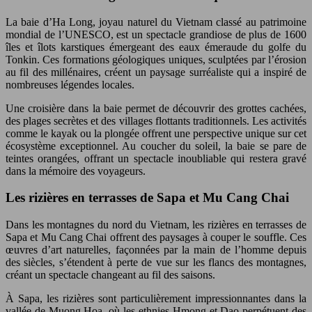
La baie d’Ha Long, joyau naturel du Vietnam classé au patrimoine
mondial de l’UNESCO, est un spectacle grandiose de plus de 1600
îles et îlots karstiques émergeant des eaux émeraude du golfe du
Tonkin. Ces formations géologiques uniques, sculptées par l’érosion
au fil des millénaires, créent un paysage surréaliste qui a inspiré de
nombreuses légendes locales.
Une croisière dans la baie permet de découvrir des grottes cachées,
des plages secrètes et des villages flottants traditionnels. Les activités
comme le kayak ou la plongée offrent une perspective unique sur cet
écosystème exceptionnel. Au coucher du soleil, la baie se pare de
teintes orangées, offrant un spectacle inoubliable qui restera gravé
dans la mémoire des voyageurs.
Les rizières en terrasses de Sapa et Mu Cang Chai
Dans les montagnes du nord du Vietnam, les rizières en terrasses de
Sapa et Mu Cang Chai offrent des paysages à couper le souffle. Ces
œuvres d’art naturelles, façonnées par la main de l’homme depuis
des siècles, s’étendent à perte de vue sur les flancs des montagnes,
créant un spectacle changeant au fil des saisons.
À Sapa, les rizières sont particulièrement impressionnantes dans la
vallée de Muong Hoa, où les ethnies Hmong et Dao perpétuent des