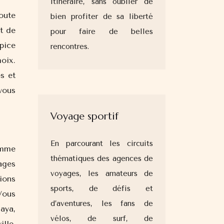
itinéraire, sans oublier de
oute
bien profiter de sa liberté
t de
pour faire de belles
opice
rencontres.
oix.
s et
vous
Voyage sportif
En parcourant les circuits
omme
thématiques des agences de
ages
voyages, les amateurs de
ions
sports, de défis et
Vous
d’aventures, les fans de
aya,
vélos, de surf, de
ille,