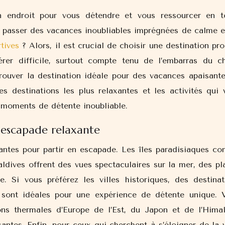
n endroit pour vous détendre et vous ressourcer en t
 passer des vacances inoubliables imprégnées de calme e
tives
? Alors, il est crucial de choisir une destination pr
érer difficile, surtout compte tenu de l’embarras du ch
rouver la destination idéale pour des vacances apaisante
es destinations les plus relaxantes et les activités qui 
 moments de détente inoubliable.
 escapade relaxante
xantes pour partir en escapade. Les îles paradisiaques c
aldives offrent des vues spectaculaires sur la mer, des pl
. Si vous préférez les villes historiques, des destinat
sont idéales pour une expérience de détente unique. 
ns thermales d’Europe de l’Est, du Japon et de l’Himal
antes. Enfin, pour ceux qui cherchent à s’éloigner de la v