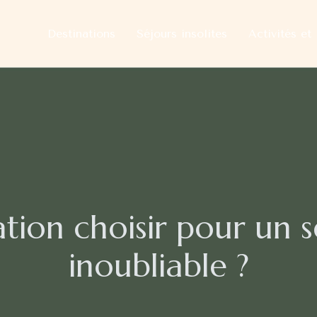
Destinations
Séjours insolites
Activités et 
ation choisir pour un s
inoubliable ?